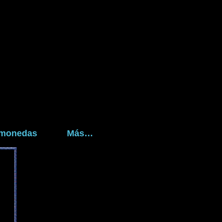
tomonedas
Más…