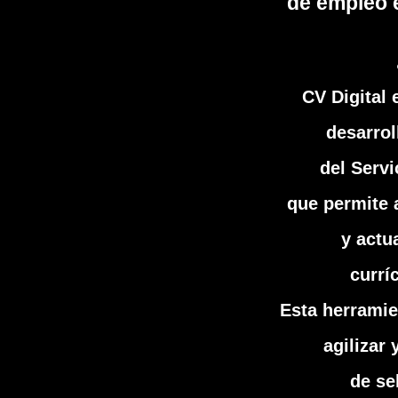
de empleo e
CV Digital
desarrol
del Servi
que permite a
y actu
currí
Esta herramie
agilizar
de se