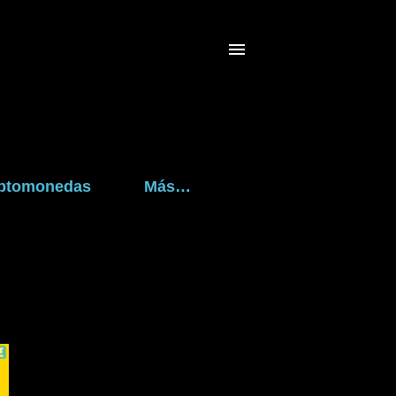
riptomonedas
Más…