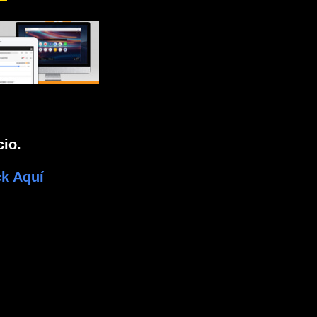
io.
k Aquí