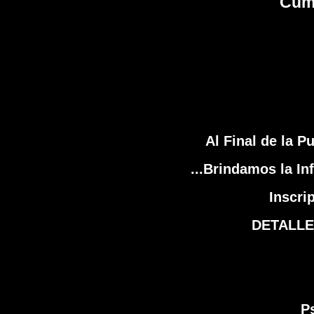
Cum
Al Final de la P
...Brindamos la I
Inscri
DETALLE
Ps