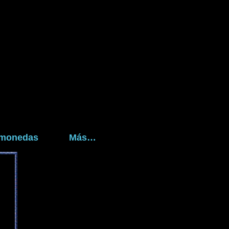
tomonedas
Más…