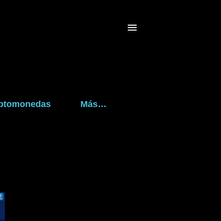
riptomonedas
Más…