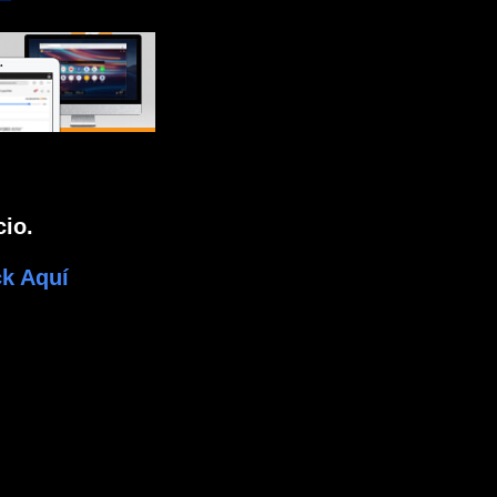
io.
k Aquí