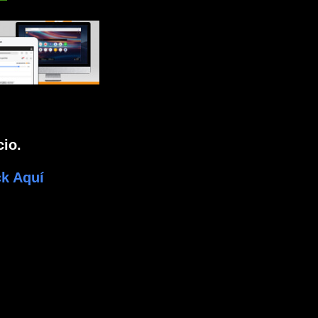
io.
k Aquí