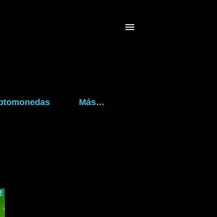
riptomonedas
Más…