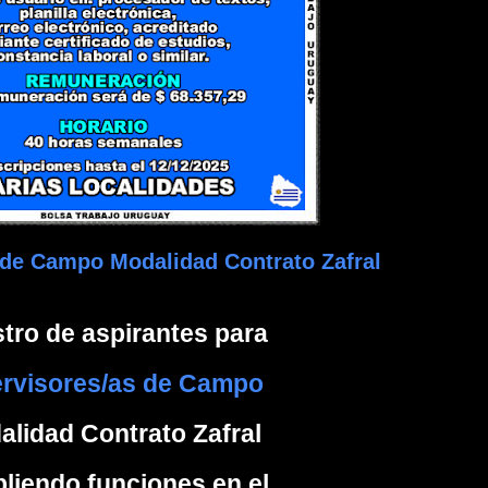
 de Campo Modalidad Contrato Zafral
tro de aspirantes para
rvisores/as de Campo
lidad Contrato Zafral
liendo funciones en el