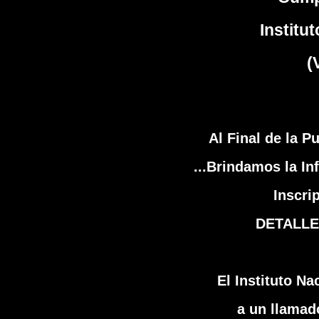
Institu
(
Al Final de la P
...Brindamos la I
Inscri
DETALLE
El Instituto Na
a un llamado