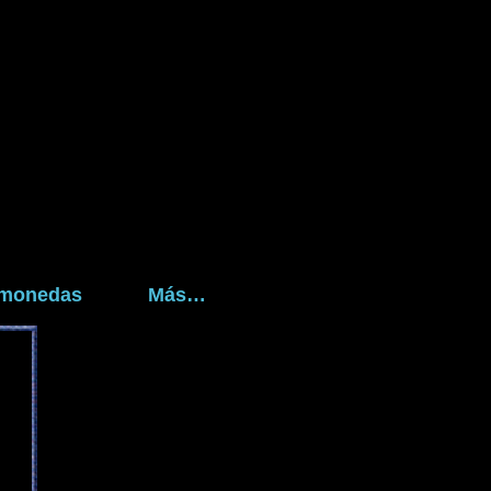
tomonedas
Más…