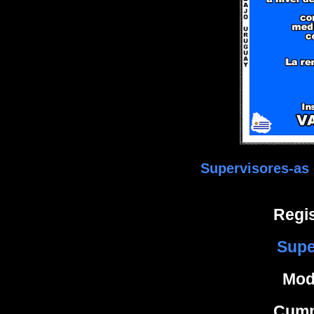
Supervisores-as
Regis
Supe
Moda
Cump